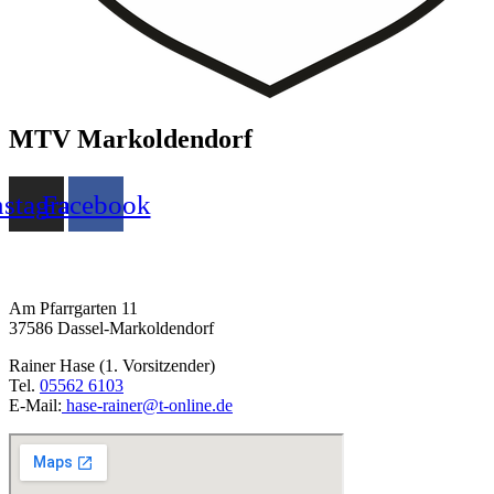
MTV Markoldendorf
nstagram
Facebook
MTV Markoldendorf e. V. von 1920
Am Pfarrgarten 11
37586 Dassel-Markoldendorf
Rainer Hase (1. Vorsitzender)
Tel.
05562 6103
E-Mail:
hase-rainer@t-online.de