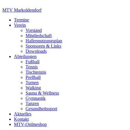
Zum
Inhalt
MTV Markoldendorf
springen
Termine
Verein
Vorstand
Mitgliedschaft
Hallennutzungsplan
Sponsoren & Links
Downloads
Abteilungen
Fußball
Tennis
Tischtennis
Prellball
Turnen
Walking
Sauna & Wellness
Gymnastik
Tanzen
Gesundheitssport
Aktuelles
Kontakt
MTV-Onlineshop