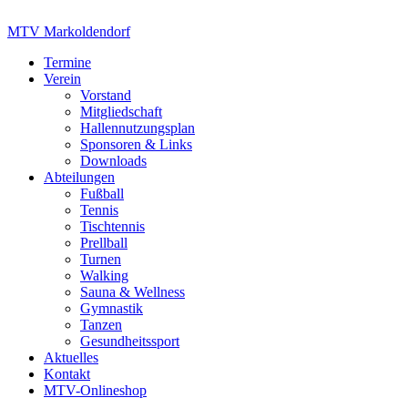
Zum
Inhalt
MTV Markoldendorf
springen
Termine
Verein
Vorstand
Mitgliedschaft
Hallennutzungsplan
Sponsoren & Links
Downloads
Abteilungen
Fußball
Tennis
Tischtennis
Prellball
Turnen
Walking
Sauna & Wellness
Gymnastik
Tanzen
Gesundheitssport
Aktuelles
Kontakt
MTV-Onlineshop