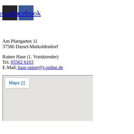
nstagram
Facebook
MTV Markoldendorf e. V. von 1920
Am Pfarrgarten 11
37586 Dassel-Markoldendorf
Rainer Hase (1. Vorsitzender)
Tel.
05562 6103
E-Mail:
hase-rainer@t-online.de