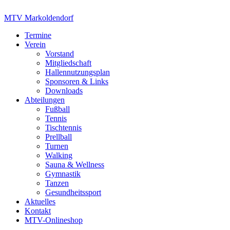
Zum
Inhalt
MTV Markoldendorf
springen
Termine
Verein
Vorstand
Mitgliedschaft
Hallennutzungsplan
Sponsoren & Links
Downloads
Abteilungen
Fußball
Tennis
Tischtennis
Prellball
Turnen
Walking
Sauna & Wellness
Gymnastik
Tanzen
Gesundheitssport
Aktuelles
Kontakt
MTV-Onlineshop