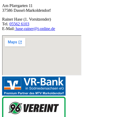
Am Pfarrgarten 11
37586 Dassel-Markoldendorf
Rainer Hase (1. Vorsitzender)
Tel.
05562 6103
E-Mail:
hase-rainer@t-online.de