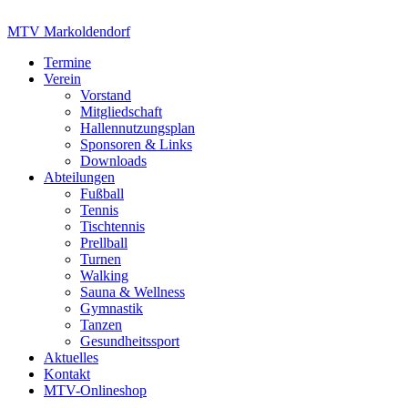
Zum
Inhalt
MTV Markoldendorf
springen
Termine
Verein
Vorstand
Mitgliedschaft
Hallennutzungsplan
Sponsoren & Links
Downloads
Abteilungen
Fußball
Tennis
Tischtennis
Prellball
Turnen
Walking
Sauna & Wellness
Gymnastik
Tanzen
Gesundheitssport
Aktuelles
Kontakt
MTV-Onlineshop