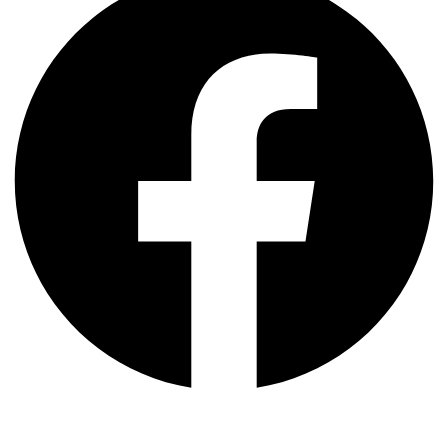
MTV Markoldendorf e. V. von 1920