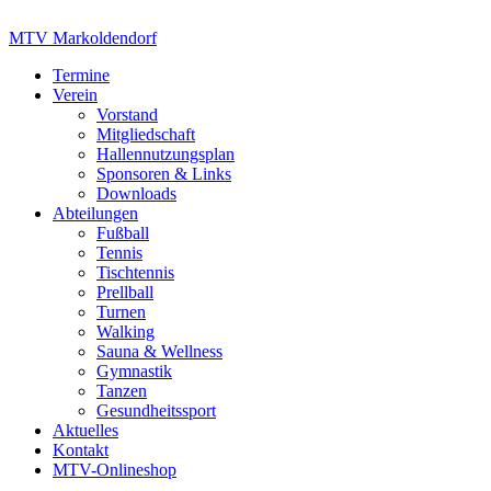
Zum
Inhalt
MTV Markoldendorf
springen
Termine
Verein
Vorstand
Mitgliedschaft
Hallennutzungsplan
Sponsoren & Links
Downloads
Abteilungen
Fußball
Tennis
Tischtennis
Prellball
Turnen
Walking
Sauna & Wellness
Gymnastik
Tanzen
Gesundheitssport
Aktuelles
Kontakt
MTV-Onlineshop