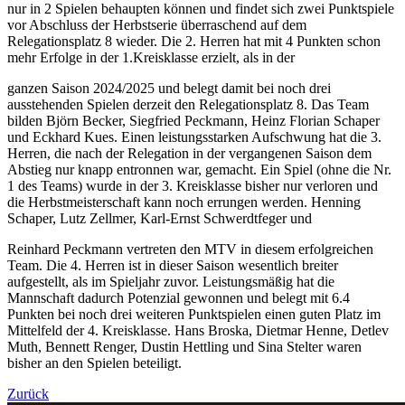
nur in 2 Spielen behaupten können und findet sich zwei Punktspiele
vor Abschluss der Herbstserie überraschend auf dem
Relegationsplatz 8 wieder. Die 2. Herren hat mit 4 Punkten schon
mehr Erfolge in der 1.Kreisklasse erzielt, als in der
ganzen Saison 2024/2025 und belegt damit bei noch drei
ausstehenden Spielen derzeit den Relegationsplatz 8. Das Team
bilden Björn Becker, Siegfried Peckmann, Heinz Florian Schaper
und Eckhard Kues. Einen leistungsstarken Aufschwung hat die 3.
Herren, die nach der Relegation in der vergangenen Saison dem
Abstieg nur knapp entronnen war, gemacht. Ein Spiel (ohne die Nr.
1 des Teams) wurde in der 3. Kreisklasse bisher nur verloren und
die Herbstmeisterschaft kann noch errungen werden. Henning
Schaper, Lutz Zellmer, Karl-Ernst Schwerdtfeger und
Reinhard Peckmann vertreten den MTV in diesem erfolgreichen
Team. Die 4. Herren ist in dieser Saison wesentlich breiter
aufgestellt, als im Spieljahr zuvor. Leistungsmäßig hat die
Mannschaft dadurch Potenzial gewonnen und belegt mit 6.4
Punkten bei noch drei weiteren Punktspielen einen guten Platz im
Mittelfeld der 4. Kreisklasse. Hans Broska, Dietmar Henne, Detlev
Muth, Bennett Renger, Dustin Hettling und Sina Stelter waren
bisher an den Spielen beteiligt.
Zurück